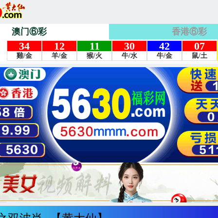
澳门⑥彩
香港⑥彩