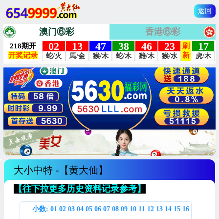
返回
澳门⑥彩
香港⑥彩