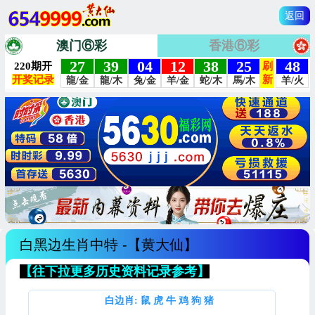
返回
澳门⑥彩
香港⑥彩