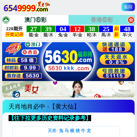
返回
澳门⑥彩
香港⑥彩